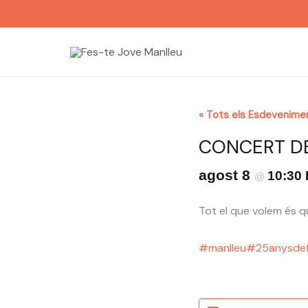
Vés
al
contingut
« Tots els Esdevenime
CONCERT DE
agost 8
10:30
@
Tot el que volem és 
#manlleu
#25anysdef