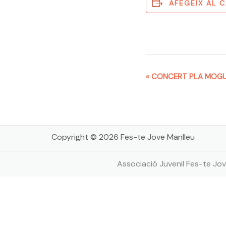
AFEGEIX AL 
Navegació
«
CONCERT PLA MOG
d'Esdeveniment
Copyright © 2026 Fes-te Jove Manlleu
Associació Juvenil Fes-te Jov