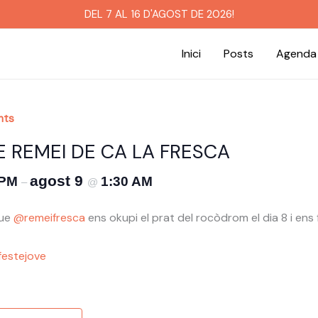
DEL 7 AL 16 D'AGOST DE 2026!
Inici
Posts
Agenda
nts
 REMEI DE CA LA FRESCA
agost 9
 PM
1:30 AM
–
@
que
@remeifresca
ens okupi el prat del rocòdrom el dia 8 i ens f
estejove