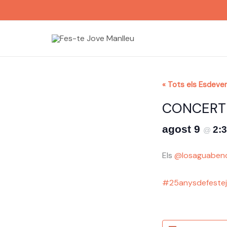
Vés
al
contingut
« Tots els Esdeve
CONCERT 
agost 9
2:
@
Els
@losaguabend
#25anysdefeste