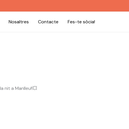
Nosaltres
Contacte
Fes-te sòcia!
a nit a Manlleu!!💥