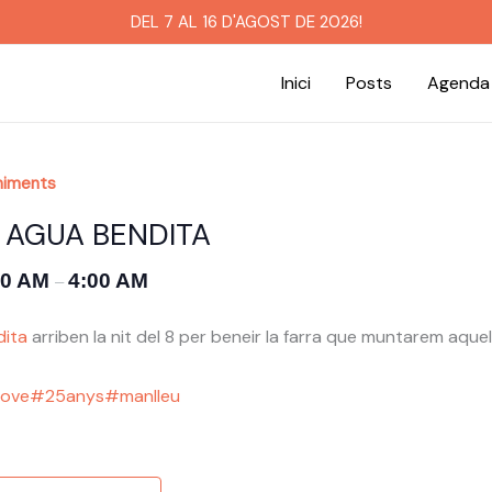
DEL 7 AL 16 D'AGOST DE 2026!
Inici
Posts
Agenda
niments
AGUA BENDITA
30 AM
4:00 AM
–
ita
arriben la nit del 8 per beneir la farra que muntarem aquell
jove
#25anys
#manlleu